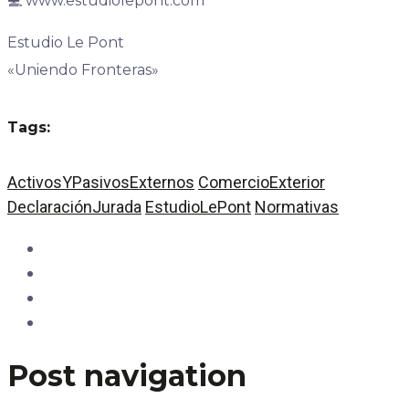
💻 www.estudiolepont.com
Estudio Le Pont
«Uniendo Fronteras»
Tags:
ActivosYPasivosExternos
ComercioExterior
DeclaraciónJurada
EstudioLePont
Normativas
Post navigation