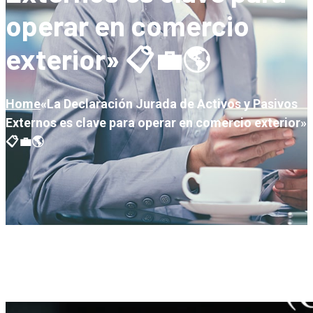
operar en comercio
exterior» 📋💼🌎
Home
«La Declaración Jurada de Activos y Pasivos
Externos es clave para operar en comercio exterior»
📋💼🌎