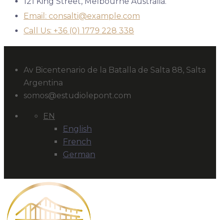
121 King Street, Melbourne Australia.
Email: consalti@example.com
Call Us: +36 (0) 1779 228 338
Av Bicentenario de la Batalla de Salta 88, Salta
Argentina
somos@estudiolepont.com
EN
English
French
German