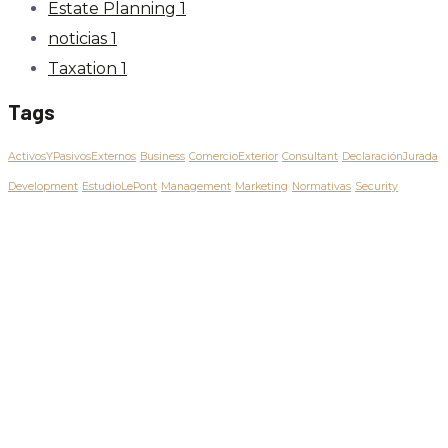
Estate Planning
1
noticias
1
Taxation
1
Tags
ActivosYPasivosExternos
Business
ComercioExterior
Consultant
DeclaraciónJurada
Development
EstudioLePont
Management
Marketing
Normativas
Security