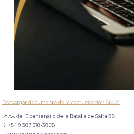
Descargar documento de la comunicación A6401
📍 Av. del Bicentenario de la Batalla de Salta 88
📱 +54 9 387 518-3808