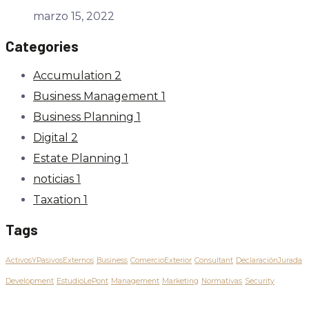
marzo 15, 2022
Categories
Accumulation
2
Business Management
1
Business Planning
1
Digital
2
Estate Planning
1
noticias
1
Taxation
1
Tags
ActivosYPasivosExternos
Business
ComercioExterior
Consultant
DeclaraciónJurada
Development
EstudioLePont
Management
Marketing
Normativas
Security