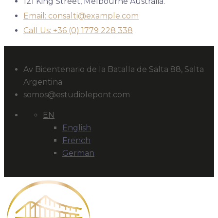
121 King Street, Melbourne Australia.
Email: consalti@example.com
Call Us: +36 (0) 1779 228 338
Av Bicentenario de la Batalla de Salta 88, Salta
Argentina
somos@estudiolepont.com
EN
English
French
German