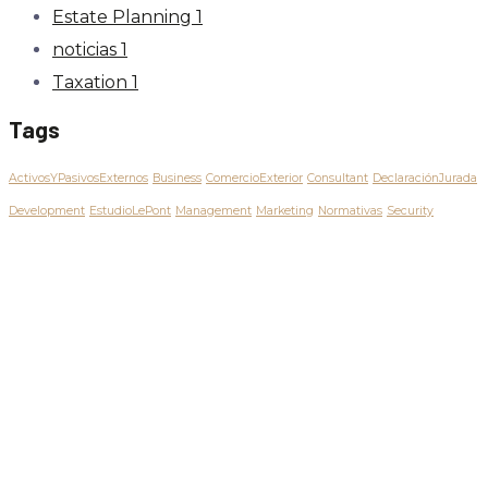
Estate Planning
1
noticias
1
Taxation
1
Tags
ActivosYPasivosExternos
Business
ComercioExterior
Consultant
DeclaraciónJurada
Development
EstudioLePont
Management
Marketing
Normativas
Security