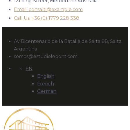
121 King Street, Melbourne Australia.
Email: consalti@example.com
Call Us: +36 (0) 1779 228 338
Av Bicentenario de la Batalla de Salta 88, Salta
Argentina
somos@estudiolepont.com
EN
English
French
German