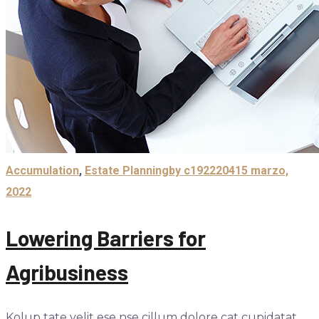
Accumulation
,
Estate Planning
by c1922204
15 marzo,
2022
Lowering Barriers for
Agribusiness
Kolup tate velit ese nse cillum dolore cat cupidatat