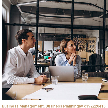
Business Management
,
Business Planning
by c1922204
15